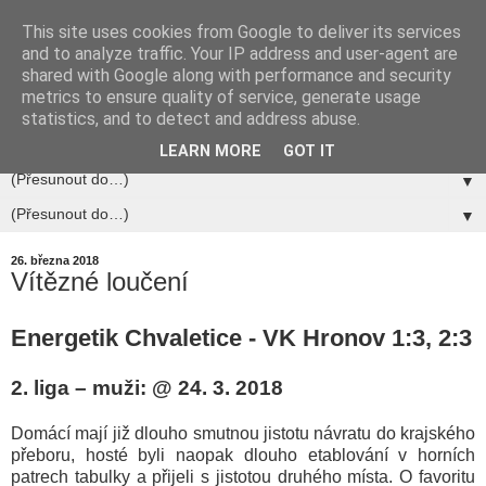
This site uses cookies from Google to deliver its services
and to analyze traffic. Your IP address and user-agent are
shared with Google along with performance and security
metrics to ensure quality of service, generate usage
statistics, and to detect and address abuse.
▼
LEARN MORE
GOT IT
▼
▼
26. března 2018
Vítězné loučení
Energetik Chvaletice - VK Hronov
1:3, 2:3
2. liga – muži: @ 24. 3. 2018
Domácí mají již dlouho smutnou jistotu návratu do krajského
přeboru, hosté byli naopak dlouho etablování v horních
patrech tabulky a přijeli s jistotou druhého místa. O favoritu