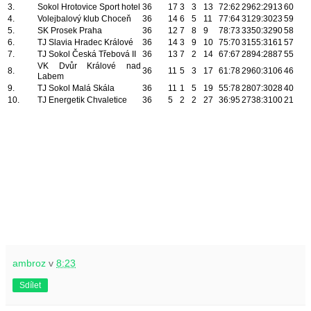
3.
Sokol Hrotovice Sport hotel
36
17
3
3
13
72:62
2962:2913
60
4.
Volejbalový klub Choceň
36
14
6
5
11
77:64
3129:3023
59
5.
SK Prosek Praha
36
12
7
8
9
78:73
3350:3290
58
6.
TJ Slavia Hradec Králové
36
14
3
9
10
75:70
3155:3161
57
7.
TJ Sokol Česká Třebová II
36
13
7
2
14
67:67
2894:2887
55
VK Dvůr Králové nad
8.
36
11
5
3
17
61:78
2960:3106
46
Labem
9.
TJ Sokol Malá Skála
36
11
1
5
19
55:78
2807:3028
40
10.
TJ Energetik Chvaletice
36
5
2
2
27
36:95
2738:3100
21
ambroz
v
8:23
Sdílet