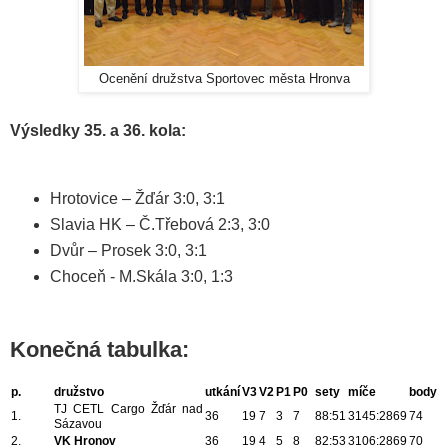
Ocenění družstva Sportovec města Hronva
Výsledky 35. a 36. kola:
Hrotovice – Žďár 3:0, 3:1
Slavia HK – Č.Třebová 2:3, 3:0
Dvůr – Prosek 3:0, 3:1
Choceň - M.Skála 3:0, 1:3
Konečná tabulka:
p.
družstvo
utkání
V3
V2
P1
P0
sety
míče
body
TJ CETL Cargo Žďár nad
1.
36
19
7
3
7
88:51
3145:2869
74
Sázavou
2.
VK Hronov
36
19
4
5
8
82:53
3106:2869
70