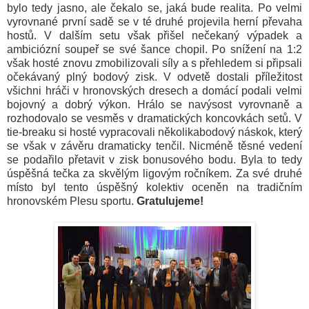
bylo tedy jasno, ale čekalo se, jaká bude realita. Po velmi
vyrovnané první sadě se v té druhé projevila herní převaha
hostů. V dalším setu však přišel nečekaný výpadek a
ambiciózní soupeř se své šance chopil. Po snížení na 1:2
však hosté znovu zmobilizovali síly a s přehledem si připsali
očekávaný plný bodový zisk. V odvetě dostali příležitost
všichni hráči v hronovských dresech a domácí podali velmi
bojovný a dobrý výkon. Hrálo se navýsost vyrovnaně a
rozhodovalo se vesměs v dramatických koncovkách setů. V
tie-breaku si hosté vypracovali několikabodový náskok, který
se však v závěru dramaticky tenčil. Nicméně těsné vedení
se podařilo přetavit v zisk bonusového bodu. Byla to tedy
úspěšná tečka za skvělým ligovým ročníkem. Za své druhé
místo byl tento úspěšný kolektiv oceněn na tradičním
hronovském Plesu sportu.
Gratulujeme!