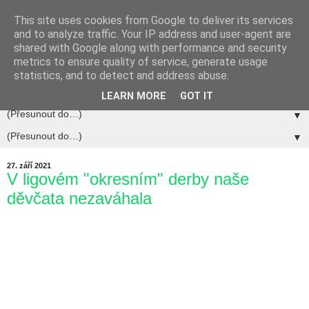
This site uses cookies from Google to deliver its services
and to analyze traffic. Your IP address and user-agent are
shared with Google along with performance and security
metrics to ensure quality of service, generate usage
statistics, and to detect and address abuse.
▼
LEARN MORE
GOT IT
▼
▼
27. září 2021
V ligovém "okresním" derby naše
děvčata nezaváhala