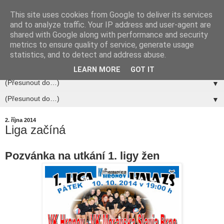
This site uses cookies from Google to deliver its services
and to analyze traffic. Your IP address and user-agent are
shared with Google along with performance and security
metrics to ensure quality of service, generate usage
statistics, and to detect and address abuse.
▼
LEARN MORE
GOT IT
▼
▼
2. října 2014
Liga začíná
Pozvánka na utkání 1. ligy žen