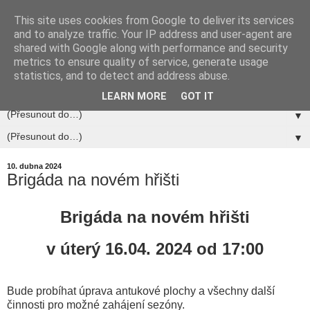
This site uses cookies from Google to deliver its services
and to analyze traffic. Your IP address and user-agent are
shared with Google along with performance and security
metrics to ensure quality of service, generate usage
statistics, and to detect and address abuse.
▼
LEARN MORE
GOT IT
▼
▼
10. dubna 2024
Brigáda na novém hřišti
Brigáda na novém hřišti
v úterý 16.04. 2024 od 17:00
Bude probíhat úprava antukové plochy a všechny další
činnosti pro možné zahájení sezóny.