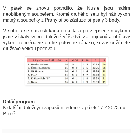
V pátek se znovu potvrdilo, že Nusle jsou našim
neoblíbeným soupeřem. Kromě druhého setu byl náš výkon
matný a soupeřky z Prahy si po zásluze připsaly 3 body.
V sobotu se naštěstí karta obrátila a po zlepšeném výkonu
jsme získaly velmi důležité vítězství. Za bojovný a obětavý
výkon, zejména ve druhé polovině zápasu, si zaslouží celé
družstvo velkou pochvalu.
Další program:
K dalším důležitým zápasům jedeme v pátek 17.2.2023 do
Plzně.