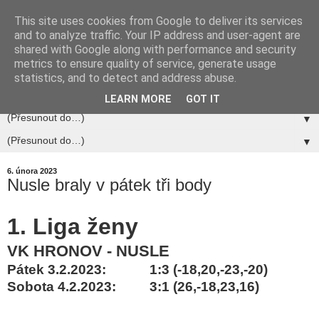
This site uses cookies from Google to deliver its services
and to analyze traffic. Your IP address and user-agent are
shared with Google along with performance and security
metrics to ensure quality of service, generate usage
statistics, and to detect and address abuse.
▼
LEARN MORE
GOT IT
▼
▼
6. února 2023
Nusle braly v pátek tři body
1. Liga ženy
VK HRONOV - NUSLE
Pátek 3.2.2023:
1:3 (-18,20,-23,-20)
Sobota 4.2.2023:
3:1 (26,-18,23,16)