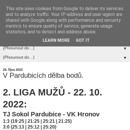
This site uses cookies from Google to deliver its services
and to analyze traffic. Your IP address and user-agent are
shared with Google along with performance and security
metrics to ensure quality of service, generate usage
statistics, and to detect and address abuse.
▼
LEARN MORE
GOT IT
▼
▼
25. října 2022
V Pardubicích dělba bodů.
2. LIGA MUŽŮ - 22. 10.
2022:
TJ Sokol Pardubice - VK Hronov
1:3 (19:25 | 21:25 | 25:21 | 21:25)
3:0 (25:13 | 25:12 | 25:20)