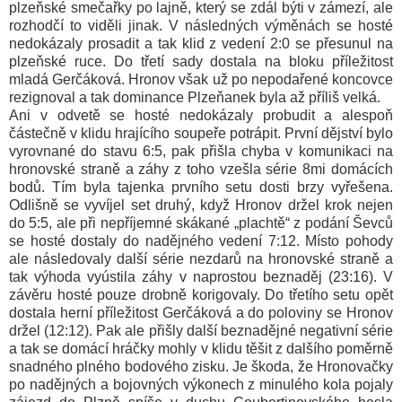
plzeňské smečařky po lajně, který se zdál býti v zámezí, ale
rozhodčí to viděli jinak. V následných výměnách se hosté
nedokázaly prosadit a tak klid z vedení 2:0 se přesunul na
plzeňské ruce. Do třetí sady dostala na bloku příležitost
mladá Gerčáková. Hronov však už po nepodařené koncovce
rezignoval a tak dominance Plzeňanek byla až příliš velká.
Ani v odvetě se hosté nedokázaly probudit a alespoň
částečně v klidu hrajícího soupeře potrápit. První dějství bylo
vyrovnané do stavu 6:5, pak přišla chyba v komunikaci na
hronovské straně a záhy z toho vzešla série 8mi domácích
bodů. Tím byla tajenka prvního setu dosti brzy vyřešena.
Odlišně se vyvíjel set druhý, když Hronov držel krok nejen
do 5:5, ale při nepříjemné skákané „plachtě“ z podání Ševců
se hosté dostaly do nadějného vedení 7:12. Místo pohody
ale následovaly další série nezdarů na hronovské straně a
tak výhoda vyústila záhy v naprostou beznaděj (23:16). V
závěru hosté pouze drobně korigovaly. Do třetího setu opět
dostala herní příležitost Gerčáková a do poloviny se Hronov
držel (12:12). Pak ale přišly další beznadějné negativní série
a tak se domácí hráčky mohly v klidu těšit z dalšího poměrně
snadného plného bodového zisku. Je škoda, že Hronovačky
po nadějných a bojovných výkonech z minulého kola pojaly