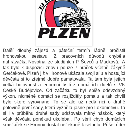
Další dlouhý zájezd a páteční termín řádně pročistil
hronovskou sestavu. Z pracovních důvodů chyběla
nahrávačka Novotná, ze studijních P. Ševců a Macková. A
tak bylo k dispozici znovu pouze 7 hráček včetně žákyně
Gerčákové. Plzeň již v Hronově ukázala svoji sílu a hostující
děvčata si to zřejmě dobře pamatovala. Ta tam byla jejich
velká bojovnost a enormní úsilí z domácích duelů s VK
České Budějovice. Od začátku to byl spíše odevzdaný
výkon, nicméně domácí se rozjížděly pomalu a tak chvíli
bylo skóre vyrovnané. To se ale už nedá říci o druhé
polovině první sady, která vyzněla jasně pro Lokomotivu. Ta
si i v průběhu druhé sady udržovala mírný náskok, který
však děvčata poněkud ukolébal. Po sérii chyb domácích
smečařek se Hronov dostal nečekaně k setbolu. Přišel úder