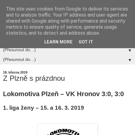
This site uses cookies from Google to deliver its services
and to analyze traffic. Your IP address and user-agent are
shared with Google along with performance and security
metrics to ensure quality of service, generate usage
statistics, and to detect and address abuse.
▼
LEARN MORE
GOT IT
▼
▼
18. března 2019
Z Plzně s prázdnou
Lokomotiva Plzeň – VK Hronov
3:0, 3:0
1. liga ženy – 15. a 16. 3. 2019