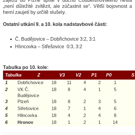
zájezd do Plzně spíše v duchu Coubertinovského hesla
„není důležité zvítězit, ale zúčastnit se“. Větší bojovnost a
herní zaujetí by určitě slušely.
Ostatní utkání 9. a 10. kola nadstavbové části:
Č. Budějovice – Dobřichovice
3:2, 3:1
Hlincovka – Střešovice
0:3, 3:2
Tabulka po 10. kole:
Tabulka
Z
V3
V2
P1
P0
S
1
Dobřichovice
18
11
4
2
1
2
VK Č.
18
8
4
1
5
Budějovice
3
Plzeň
18
8
2
3
5
4
Střešovice
18
7
1
4
6
5
Hlincovka
18
4
2
4
8
6
Hronov
18
1
2
1
14