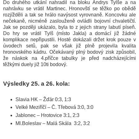
Do druhého utkání nahradil na bloku Andrys Tylše a na
nahrávku se vrátil Martinec. Hronovští se těžko po obědě
rozjížděli a tak se hrálo navýsost vyrovnaně. Koncovku ale
nečekaně, nicméně zaslouženě ovládli bojovní chvaletičtí.
Jak se později ukázalo, byla to z jejich strany labutí píseň.
Do hry se vrátil Tylš (místo Jakla) a domácí již žádné
komplikace nepřipustili. Hosté dokázali držet krok pouze v
úvodech setů, pak se však již plně projevila kvalita
hronovského kádru. Očekávaný plný bodový zisk způsobil,
že náskok na 4.příčce tabulky je před nadcházejícími
těžkými duely již 10ti bodový.
Výsledky 25. a 26. kola:
Slavia HK – Žďár 0:3, 1:3
Velké Meziříčí – Č. Třebová 3:0, 3:0
Jablonec – Hrotovice 3:1, 2:3
Ml.Boleslav – Malá Skála 3:2, 3:2