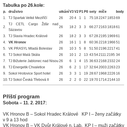
Tabulka po 26.kole:
p.
družstvo
utkání
V3
V2
P1
P0
sety
míče
body
1.
TJ Spartak Velké Meziříčí
26
20
4
1
1
75:18
2247:1853
69
TJ CETL Cargo Žďár nad
2.
26
18
2
3
3
66:27
2163:1818
61
Sázavou
3.
TJ Slavia Hradec Králové
26
18
2
3
3
67:28
2195:1969
61
4.
VK Hronov
26
16
1
1
8
60:36
2218:1966
51
5.
VK PRASYL Mladá Boleslav
26
10
3
5
8
51:50
2196:2217
41
6.
TJ Sokol Malá Skála
26
10
1
2
13
43:54
2111:2195
34
7.
TJ Bižuterie Jablonec nad Nisou
26
6
1
4
15
36:63
2168:2332
24
8.
TJ Energetik Chvaletice
26
6
2
1
17
32:64
2003:2263
23
9.
Sokol Hrotovice Sport hotel
26
3
3
1
19
28:67
1968:2226
16
10.
TJ Sokol Česká Třebová II
26
2
2
0
22
19:70
1714:2144
10
Příští program
Sobota – 11. 2. 2017:
VK Hronov B – Sokol Hradec Králové
KP I – ženy
začátky
v 9 a 13 hod
VK Hronov B – VK Dvůr Králové n. Lab.
KP I – muži
začátky