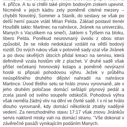
4. příčce. A tu si chtěli také plným bodovým ziskem upevnit.
Nicméně v jejich kádru zely poměrně citelné mezery –
chyběli Novotný, Sommer a Staník, do sestavy se však po
delší herní pauze vrátil Milan Pelda. Základ postavil trenér
Houštěk takto: Martinec na nahrávce, Jiránek na univerzálu,
Manych s Vaculíkem na smeči, Jaklem s Tylšem na bloku,
libero Pelda. Poněkud neurovnaný úvodu z obou stran
způsobil, že se nikdo nedokázal vzdálit na větší bodový
rozdíl. Do svých rukou však v polovině sady vzal vše Jiránek
a po dvou skvělých útocích přidal kreaci na servisu, která
definitivně vzala hostům vítr z plachet. V druhé sadě však
přišel nečekaný hronovský kolaps a poměrně nevýrazní
hosté si připsali pohodovou výhru. Ježek v průběhu
neúspěšného druhého dějství nahradil na nahrávce
Martince. Úvod třetího setu se hrálo znovu vyrovnaně, ale v
jeho druhém poločase domácí sešlápli plynový pedál a
zcela jasně od svého soupeře odskočili. Pohodová výhra
však neměla žádný vliv na dění ve čtvrté sadě. I v ní se hrálo
dlouho vyrovnaně, kdy domácí několikrát ztratily nadějné
vedení. Za nerozhodného stavu 17:17 však znovu Jiránkův
servis naklonil misky vah na domácí stranu. ˇVše dokonal v
závěrečné pasáži vynikajícím podáním Manych.