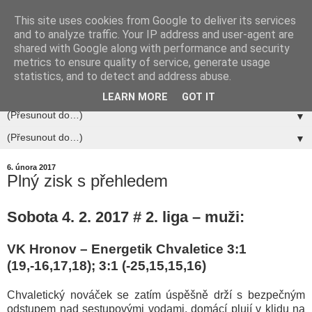
This site uses cookies from Google to deliver its services
and to analyze traffic. Your IP address and user-agent are
shared with Google along with performance and security
metrics to ensure quality of service, generate usage
statistics, and to detect and address abuse.
▼
LEARN MORE
GOT IT
▼
▼
6. února 2017
Plný zisk s přehledem
Sobota 4. 2. 2017 # 2. liga – muži:
VK Hronov – Energetik Chvaletice
3:1
(19,-16,17,18); 3:1 (-25,15,15,16)
Chvaletický nováček se zatím úspěšně drží s bezpečným
odstupem nad sestupovými vodami, domácí plují v klidu na