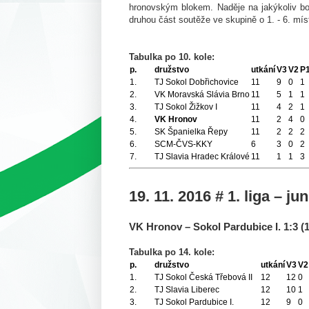
hronovským blokem. Naděje na jakýkoliv bod
druhou část soutěže ve skupině o 1. - 6. mís
Tabulka po 10. kole:
p.
družstvo
utkání
V3
V2
P
1.
TJ Sokol Dobřichovice
11
9
0
1
2.
VK Moravská Slávia Brno
11
5
1
1
3.
TJ Sokol Žižkov I
11
4
2
1
4.
VK Hronov
11
2
4
0
5.
SK Španielka Řepy
11
2
2
2
6.
SCM-ČVS-KKY
6
3
0
2
7.
TJ Slavia Hradec Králové
11
1
1
3
19. 11. 2016 # 1. liga – jun
VK Hronov – Sokol Pardubice I.
1:3 (1
Tabulka po 14. kole:
p.
družstvo
utkání
V3
V2
1.
TJ Sokol Česká Třebová II
12
12
0
2.
TJ Slavia Liberec
12
10
1
3.
TJ Sokol Pardubice I.
12
9
0