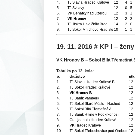
4.
TJ Slavia Hradec Králové
12
4
1
5.
TJ Svitavy
12
0
5
6.
VK Benátky nad Jizerou
12
3
1
7.
VK Hronov
12
2
2
8.
TJ Jiskra Havlíčkův Brod
14
2
0
9.
TJ Sokol Mnichovo Hradiště
10
1
1
19. 11. 2016 # KP I – žen
VK Hronov B – Sokol Bílá Třemešná
Tabulka po 12. kole:
p.
družstvo
utk
1.
TJ Slavia Hradec Králové B
12
2.
TJ Sokol Hradec Králové
12
3.
VK Hronov B
12
4.
TJ Baník Vamberk
12
5.
TJ Sokol Staré Město - Náchod
12
6.
TJ Sokol Bílá Třemešná A
12
7.
TJ Baník Rtyně v Podkrkonoší
12
8.
Orel jednota Hradec Králové
12
9.
VK Hradec Králové
12
10.
TJ Sokol Třebechovice pod Orebem
12