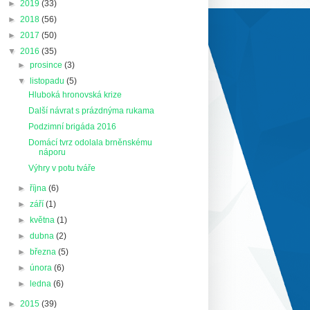
►
2019
(33)
►
2018
(56)
►
2017
(50)
▼
2016
(35)
►
prosince
(3)
▼
listopadu
(5)
Hluboká hronovská krize
Další návrat s prázdnýma rukama
Podzimní brigáda 2016
Domácí tvrz odolala brněnskému
náporu
Výhry v potu tváře
►
října
(6)
►
září
(1)
►
května
(1)
►
dubna
(2)
►
března
(5)
►
února
(6)
►
ledna
(6)
►
2015
(39)