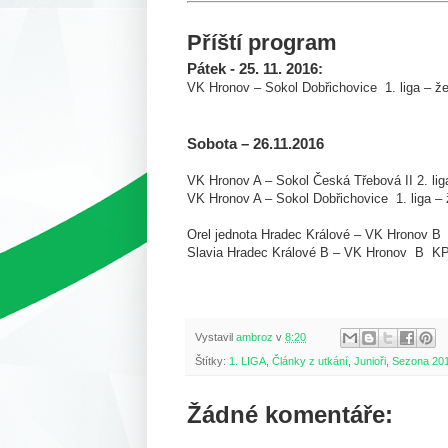
Příští program
Pátek - 25. 11. 2016:
VK Hronov – Sokol Dobřichovice
1. liga – ž
Sobota – 26.11.2016
VK Hronov A – Sokol Česká Třebová II
2. li
VK Hronov A – Sokol Dobřichovice
1. liga –
Orel jednota Hradec Králové – VK Hronov B
Slavia Hradec Králové B – VK Hronov
B
KP
Vystavil
ambroz
v
8:20
Štítky:
1. LIGA
,
Články z utkání
,
Junioři
,
Sezona 20
Žádné komentáře: