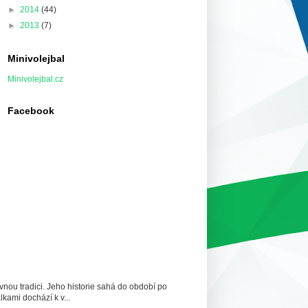
►
2014
(44)
►
2013
(7)
Minivolejbal
Minivolejbal.cz
Facebook
nou tradici. Jeho historie sahá do období po
lkami dochází k v...