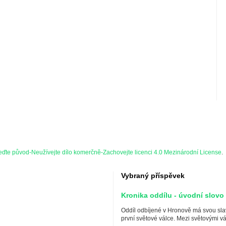
te původ-Neužívejte dílo komerčně-Zachovejte licenci 4.0 Mezinárodní License
.
Vybraný příspěvek
Kronika oddílu - úvodní slovo
Oddíl odbíjené v Hronově má svou slav
první světové válce. Mezi světovými vá