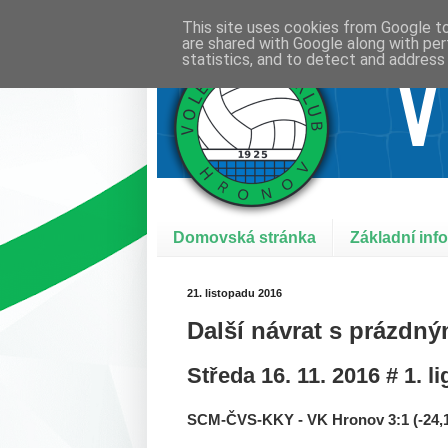
This site uses cookies from Google to 
are shared with Google along with per
statistics, and to detect and address
Domovská stránka
Základní inf
21. listopadu 2016
Další návrat s prázdn
Středa 16. 11. 2016 # 1. li
SCM-ČVS-KKY - VK Hronov 3:1 (-24,1