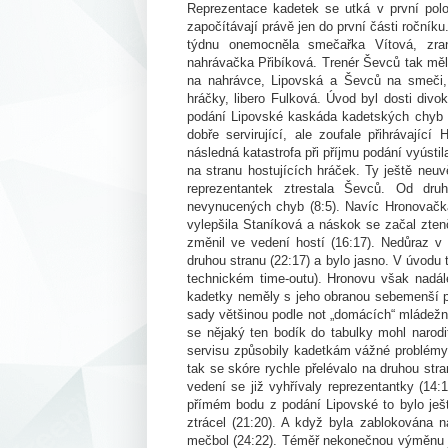
Reprezentace kadetek se utká v první pol
započítávají právě jen do první části roční
týdnu onemocněla smečařka Vítová, zran
nahrávačka Přibíková. Trenér Ševců tak měl 
na nahrávce, Lipovská a Ševců na smeči,
hráčky, libero Fulková. Úvod byl dosti divo
podání Lipovské kaskáda kadetských chyb (
dobře servirující, ale zoufale přihrávající
následná katastrofa při příjmu podání vyústi
na stranu hostujících hráček. Ty ještě neuv
reprezentantek ztrestala Ševců. Od dr
nevynucených chyb (8:5). Navíc Hronovačkám
vylepšila Staníková a náskok se začal zten
změnil ve vedení hostí (16:17). Nedůraz v
druhou stranu (22:17) a bylo jasno. V úvodu t
technickém time-outu). Hronovu však nadál
kadetky neměly s jeho obranou sebemenší pr
sady většinou podle not „domácích“ mládežni
se nějaký ten bodík do tabulky mohl narodi
servisu způsobily kadetkám vážné problémy
tak se skóre rychle přelévalo na druhou str
vedení se již vyhřívaly reprezentantky (14
přímém bodu z podání Lipovské to bylo ješt
ztrácel (21:20). A když byla zablokována n
mečbol (24:22). Téměř nekonečnou výměnu je