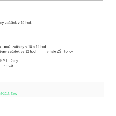
eny
začátek v 19 hod.
ga - muži
začátky v 10 a 14 hod.
 ženy
začátek ve 12 hod.
v hale ZŠ Hronov
KP I – ženy
 I - muži
16-2017
,
Ženy