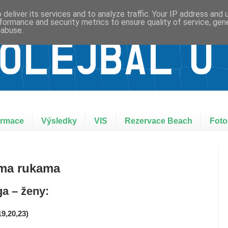
deliver its services and to analyze traffic. Your IP address and
formance and security metrics to ensure quality of service, ge
 abuse.
ormace
Výsledky
VIS
Rezervace Beach
Foto
ýma rukama
ga – ženy:
9,20,23)