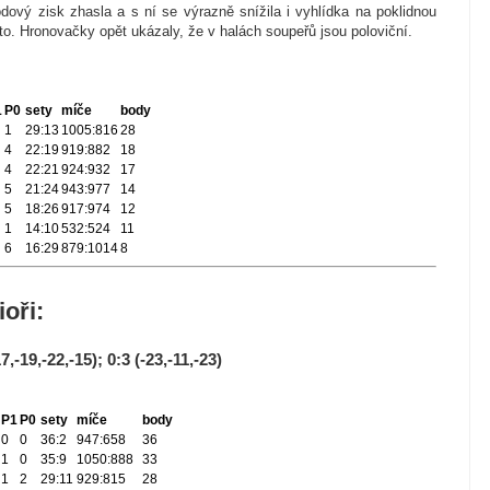
ový zisk zhasla a s ní se výrazně snížila i vyhlídka na poklidnou
to. Hronovačky opět ukázaly, že v halách soupeřů jsou poloviční.
1
P0
sety
míče
body
1
29:13
1005:816
28
4
22:19
919:882
18
4
22:21
924:932
17
5
21:24
943:977
14
5
18:26
917:974
12
1
14:10
532:524
11
6
16:29
879:1014
8
ioři:
7,-19,-22,-15); 0:3 (-23,-11,-23)
P1
P0
sety
míče
body
0
0
36:2
947:658
36
1
0
35:9
1050:888
33
1
2
29:11
929:815
28