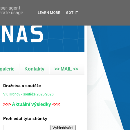
 user-agent
nerate usage
LEARN MORE
GOT IT
galerie
Kontakty
>> MAIL <<
Družstva a soutěže
VK Hronov - soutěže 2025/2026
>>>
Aktuální výsledky
<<<
Prohledat tyto stránky