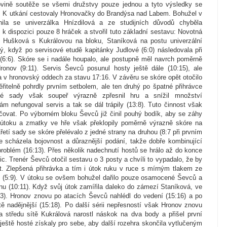
ovině soutěže se všemi družstvy pouze jednou a tyto výsledky se
ku. K utkání cestovaly Hronovačky do Brandýsa nad Labem. Bohužel v
ila se univerzálka Hnízdilová a ze studijních důvodů chyběla
k dispozici pouze 8 hráček a stvořil tuto základní sestavu: Novotná
 Hušková s Kukrálovou na bloku, Staníková na postu univerzální
ký, když po servisové etudě kapitánky Judlové (6:0) následovala při
6:6). Skóre se i nadále houpalo, ale postupně měl navrch poměrně
 Hronov (9:11). Servis Ševců posunul hosty ještě dále (10:15), ale
la v hronovský oddech za stavu 17:16. V závěru se skóre opět otočilo
ěřitelně pohrdly prvním setbolem, ale ten druhý po špatné přihrávce
uhé sady však soupeř výrazně zpřesnil hru a snížil množství
 nefungoval servis a tak se dál trápily (13:8). Tuto činnost však
čovat. Po výborném bloku Ševců již činil pouhý bodík, aby se záhy
 útoku a zmatky ve hře však překlopily poměrně výrazně skóre na
řetí sady se skóre přelévalo z jedné strany na druhou (8:7 při prvním
e scházela bojovnost a důraznější podání, takže dobře kombinující
oblém (16:13). Přes několik nadechnutí hostů se hrálo až do konce
c. Trenér Ševců otočil sestavu o 3 posty a chvíli to vypadalo, že by
t. Zlepšená přihrávka a tím i útok ruku v ruce s mírným tlakem ze
 (5:9). V útoku se ovšem bohužel dařilo pouze osamocené Ševců a
anu (10:11). Když svůj útok zamířila daleko do zámezí Staníková, ve
:13). Hronov znovu po atacích Ševců nahlédl do vedení (15:16) a po
ě nadějnější (15:18). Po další sérii nepřesností však Hronov znovu
a středu sítě Kukrálová narostl náskok na dva body a přišel první
ště hosté získaly pro sebe, aby další rozehra skončila vytlučeným