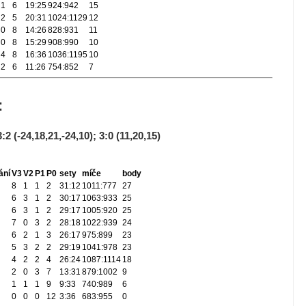
1
6
19:25
924:942
15
2
5
20:31
1024:1129
12
0
8
14:26
828:931
11
0
8
15:29
908:990
10
4
8
16:36
1036:1195
10
2
6
11:26
754:852
7
y:
3:2 (-24,18,21,-24,10); 3:0 (11,20,15)
ání
V3
V2
P1
P0
sety
míče
body
8
1
1
2
31:12
1011:777
27
6
3
1
2
30:17
1063:933
25
6
3
1
2
29:17
1005:920
25
7
0
3
2
28:18
1022:939
24
6
2
1
3
26:17
975:899
23
5
3
2
2
29:19
1041:978
23
4
2
2
4
26:24
1087:1114
18
2
0
3
7
13:31
879:1002
9
1
1
1
9
9:33
740:989
6
0
0
0
12
3:36
683:955
0