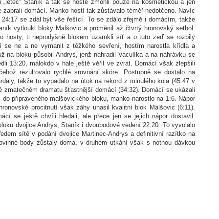
u „letec“ Staník a tak se hosté zmohli pouze na kosmetickou a jen
e zabrali domácí. Manko hostí tak zůstávalo téměř nedotčeno. Navíc
 24:17 se zdál být vše řešící. To se zdálo zřejmě i domácím, takže
aník vytloukl bloky Malšovic a proměnil až čtvrtý hronovský setbol.
o hosty, ti neprodyšně blokem uzamkli síť a o tuto zeď se rozbily
í se ne a ne vymanit z těžkého sevření, hostím narostla křídla a
ž na bloku působil Andrys, jenž nahradil Vaculíka a na nahrávku se
dli 13:20, málokdo v hale ještě věřil ve zvrat. Domácí však zlepšili
z čehož rezultovalo rychlé srovnání skóre. Postupně se dostalo na
rdaly, takže to vypadalo na útok na rekord z minulého kola (45:47 v
ě zmatečném dramatu šťastnější domácí (34:32). Domácí se ukázali
ili do připraveného malšovického bloku, manko narostlo na 1:6. Nápor
hronovské procitnutí však záhy uhasil kvalitní blok Malšovic (6:11).
ácí se ještě chvíli hledali, ale přece jen se jejich nápor dostavil.
bloku dvojice Andrys, Staník i dvoubodové vedení 22:20. To vyvolalo
ředem sítě v podání dvojice Martinec-Andrys a definitivní razítko na
Povinné body zůstaly doma, v druhém utkání však s notnou dávkou