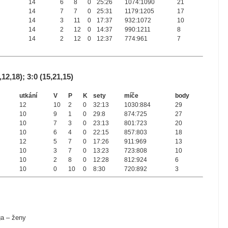
14
6
8
0
25:26
1074:1090
21
14
7
7
0
25:31
1179:1205
17
14
3
11
0
17:37
932:1072
10
14
2
12
0
14:37
990:1211
8
14
2
12
0
12:37
774:961
7
2,18); 3:0 (15,21,15)
utkání
V
P
K
sety
míče
body
12
10
2
0
32:13
1030:884
29
10
9
1
0
29:8
874:725
27
10
7
3
0
23:13
801:723
20
10
6
4
0
22:15
857:803
18
12
5
7
0
17:26
911:969
13
10
3
7
0
13:23
723:808
10
10
2
8
0
12:28
812:924
6
10
0
10
0
8:30
720:892
3
ga – ženy