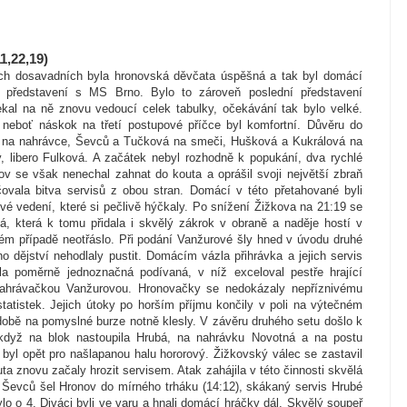
1,22,19)
ech dosavadních byla hronovská děvčata úspěšná a tak byl domácí
 představení s MS Brno. Bylo to zároveň poslední představení
al na ně znovu vedoucí celek tabulky, očekávání tak bylo velké.
 neboť náskok na třetí postupové příčce byl komfortní. Důvěru do
vá na nahrávce, Ševců a Tučková na smeči, Hušková a Kukrálová na
y, libero Fulková. A začátek nebyl rozhodně k popukání, dva rychlé
ov se však nenechal zahnat do kouta a oprášil svoji největší zbraň
čovala bitva servisů z obou stran. Domácí v této přetahované byli
vé vedení, které si pečlivě hýčkaly. Po snížení Žižkova na 21:19 se
, která k tomu přidala i skvělý zákrok v obraně a naděje hostí v
ém případě neotřáslo. Při podání Vanžurové šly hned v úvodu druhé
ho dějství nehodlaly pustit. Domácím vázla přihrávka a jejich servis
la poměrně jednoznačná podívaná, v níž exceloval pestře hrající
 nahrávačkou Vanžurovou. Hronovačky se nedokázaly nepříznivému
 statistek. Jejich útoky po horším příjmu končily v poli na výtečném
době na pomyslné burze notně klesly. V závěru druhého setu došlo k
dyž na blok nastoupila Hrubá, na nahrávku Novotná a na postu
u byl opět pro našlapanou halu hororový. Žižkovský válec se zastavil
a znovu začaly hrozit servisem. Atak zahájila v této činnosti skvělá
“ Ševců šel Hronov do mírného trháku (14:12), skákaný servis Hrubé
ylo o 4. Diváci byli ve varu a hnali domácí hráčky dál. Skvělý soupeř