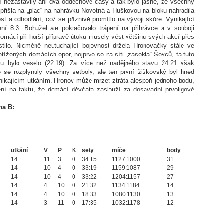
í nezastavily ani dva oddechové časy a tak bylo jasné, že všechny
přišla na „plac“ na nahrávku Novotná a Huškovou na bloku nahradila
st a odhodlání, což se příznivě promítlo na vývoji skóre. Vynikající
ní 8:3. Bohužel ale pokračovalo trápení na přihrávce a v souboji
Domácí při horší přípravě útoku musely vést většinu svých akcí přes
tilo. Nicméně neutuchající bojovnost držela Hronovačky stále ve
etížených domácích opor, nejprve se na síti „zasekla“ Ševců, ta tuto
vu bylo veselo (22:19). Za více než nadějného stavu 24:21 však
se rozplynuly všechny setboly, ale ten první žižkovský byl hned
nikajícím utkáním. Hronov může mrzet ztráta alespoň jednoho bodu,
ění na faktu, že domácí děvčata zaslouží za dosavadní prvoligové
na B:
utkání
V
P
K
sety
míče
body
14
11
3
0
34:15
1127:1000
31
14
10
4
0
33:19
1159:1087
29
14
10
4
0
33:22
1204:1157
27
14
4
10
0
21:32
1134:1184
14
14
4
10
0
18:33
1080:1130
13
14
3
11
0
17:35
1032:1178
12