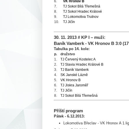
6.
VK Hronov B
7.
TJ Sokol Bílá Třemešná
8.
TJ Sokol Hradec Králové
9.
TJ Lokomotiva Trutnov
10.
TJ Jičín
30. 11. 2013 # KP I – muži:
Baník Vamberk - VK Hronov B 3:0 (17,1
Tabulka po 14. kole:
p.
družstvo
1.
TJ Červený Kostelec A
2.
TJ Slavia Hradec Králové B
3.
TJ Baník Vamberk
4.
SK Janské Lázně
5.
VK Hronov B
6.
TJ Jiskra Jaroměř
7.
TJ Jičín
8.
TJ Sokol Bílá Třemešná
Příští program
Pátek - 6.12.2013:
Lokomotiva Břeclav - VK Hronov A 1.li