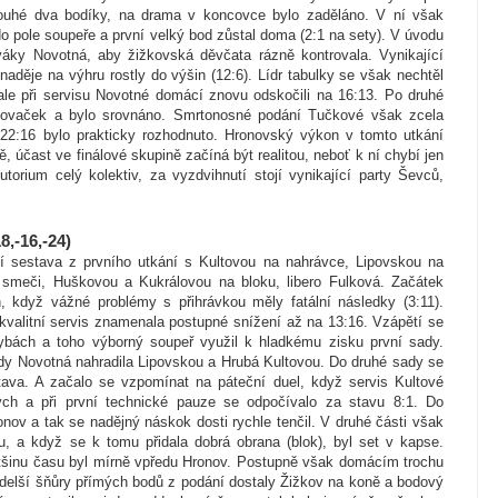
 pouhé dva bodíky, na drama v koncovce bylo zaděláno. V ní však
o pole soupeře a první velký bod zůstal doma (2:1 na sety). V úvodu
váky Novotná, aby žižkovská děvčata rázně kontrovala. Vynikající
děje na výhru rostly do výšin (12:6). Lídr tabulky se však nechtěl
 ale při servisu Novotné domácí znovu odskočili na 16:13. Po druhé
onovaček a bylo srovnáno. Smrtonosné podání Tučkové však zcela
u 22:16 bylo prakticky rozhodnuto. Hronovský výkon v tomto utkání
, účast ve finálové skupině začíná být realitou, neboť k ní chybí jen
torium celý kolektiv, za vyzdvihnutí stojí vynikající party Ševců,
8,-16,-24)
í sestava z prvního utkání s Kultovou na nahrávce, Lipovskou na
smeči, Huškovou a Kukrálovou na bloku, libero Fulková. Začátek
, když vážné problémy s přihrávkou měly fatální následky (3:11).
kvalitní servis znamenala postupné snížení až na 13:16. Vzápětí se
ybách a toho výborný soupeř využil k hladkému zisku první sady.
 kdy Novotná nahradila Lipovskou a Hrubá Kultovou. Do druhé sady se
tava. A začalo se vzpomínat na páteční duel, když servis Kultové
ských a při první technické pauze se odpočívalo za stavu 8:1. Do
ov a tak se nadějný náskok dosti rychle tenčil. V druhé části však
ku, a když se k tomu přidala dobrá obrana (blok), byl set v kapse.
většinu času byl mírně vpředu Hronov. Postupně však domácím trochu
 delší šňůry přímých bodů z podání dostaly Žižkov na koně a bodový