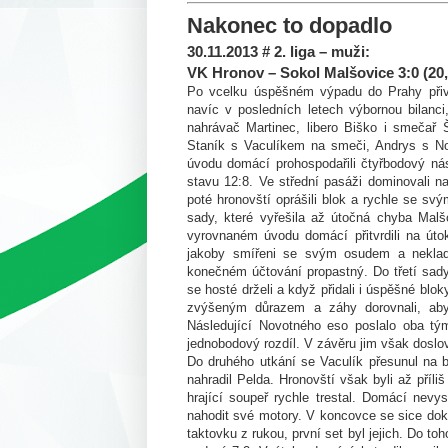
Nakonec to dopadlo
30.11.2013 # 2. liga – muži:
VK Hronov – Sokol Malšovice 3:0 (20,1
Po vcelku úspěšném výpadu do Prahy přivít
navíc v posledních letech výbornou bilanci,
nahrávač Martinec, libero Biško i smečař Š
Staník s Vaculíkem na smeči, Andrys s Nov
úvodu domácí prohospodařili čtyřbodový nás
stavu 12:8. Ve střední pasáži dominovali 
poté hronovští oprášili blok a rychle se sv
sady, které vyřešila až útočná chyba Malš
vyrovnaném úvodu domácí přitvrdili na úto
jakoby smířeni se svým osudem a nekladl
konečném účtování propastný. Do třetí sa
se hosté drželi a když přidali i úspěšné blo
zvýšeným důrazem a záhy dorovnali, aby
Následující Novotného eso poslalo oba tým
jednobodový rozdíl. V závěru jim však doslov
Do druhého utkání se Vaculík přesunul na 
nahradil Pelda. Hronovští však byli až příli
hrající soupeř rychle trestal. Domácí nev
nahodit své motory. V koncovce se sice dokáza
taktovku z rukou, první set byl jejich. Do t