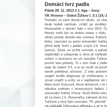
Domácí tvrz padla
Pátek 29. 11. 2013 # 1. liga – ženy:
VK Hronov – Sokol Žižkov I. 3:1 (19,-1
Poslední ze série domácích utkání, ve vš
divák hodně namlsán, zvlášť po skvělém
Hronovaček v domácí hale v roce 2013. Ček
Hronov mohl být na druhou stranu v klidu,
utkání pravdy dostala tato sestava: Kulto
bloku, Lipovská na postu univerzální hráčk
přímé body hostí z podání a bylo 2:6. Hron
(servis). Skóre se rychle srovnalo a pokra
úspěšnější a vybojovaly si dvou až čtyřbodo
ovšem v koncovce na síti nemýlila Tučková
prvním setu pohasly. To s nimi však v žádn
sady do vedení 0:4, a to na rozdíl od první
neměl potřebnou účinnost. Z toho prameni
soupeř skvěle dirigovaný již zmiňovanou
vývoji vzepřít a ocitly se v nepříjemné roli
liberu hostí Kravcové. Akcie domácích v té 
několika změnám v hronovských řadách, k
univerzální hráčky Vítová. Úvod třetího set
až za stavu 1:6. Hronovačky zahnané do kout
Tučková a brzy bylo srovnáno. Při „plachtě
zle poškádlil žižkovskou přihrávku a už to b