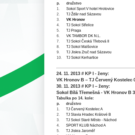
p.
družstvo
1.
Sokol Sport V hotel Hrotovice
2.
TJ Žďár nad Sázavou
3.
VK Hronov
4.
TJ Sokol Střelice
5.
TJ Praga
6.
VK TAMBOR DK N.L.
7.
TJ Sokol Česká Třebová II
8.
TJ Sokol Malšovice
9.
TJ Jiskra Zruč nad Sázavou
10.
TJ Sokol Kerhartice
24. 11. 2013 # KP I - ženy:
VK Hronov B – TJ Červený Kostelec 0:3 
30. 11. 2013 # KP I – ženy:
Sokol Bílá Třemešná - VK Hronov B 3:2 
Tabulka po 14. kole:
p.
družstvo
1.
TJ Červený Kostelec A
2.
TJ Slavia Hradec Králové B
3.
TJ Sokol Staré Město - Náchod
4.
SPORT KLUB Náchod A
5.
TJ Jiskra Jaroměř