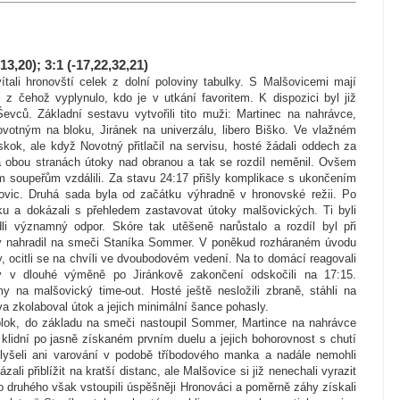
3,20); 3:1 (-17,22,32,21)
ali hronovští celek z dolní poloviny tabulky. S Malšovicemi mají
 z čehož vyplynulo, kdo je v utkání favoritem. K dispozici byl již
evců. Základní sestavu vytvořili tito muži: Martinec na nahrávce,
otným na bloku, Jiránek na univerzálu, libero Biško. Ve vlažném
kok, ale když Novotný přitlačil na servisu, hosté žádali oddech za
na obou stranách útoky nad obranou a tak se rozdíl neměnil. Ovšem
ým soupeřům vzdálili. Za stavu 24:17 přišly komplikace s ukončením
ovic. Druhá sada byla od začátku výhradně v hronovské režii. Po
ku a dokázali s přehledem zastavovat útoky malšovických. Ti byli
i významný odpor. Skóre tak utěšeně narůstalo a rozdíl byl při
dy nahradil na smeči Staníka Sommer. V poněkud rozháraném úvodu
ky, ocitli se na chvíli ve dvoubodovém vedení. Na to domácí reagovali
 v dlouhé výměně po Jiránkově zakončení odskočili na 17:15.
y na malšovický time-out. Hosté ještě nesložili zbraně, stáhli na
a zkolaboval útok a jejich minimální šance pohasly.
blok, do základu na smeči nastoupil Sommer, Martince na nahrávce
š klidní po jasně získaném prvním duelu a jejich bohorovnost s chutí
yslyšeli ani varování v podobě tříbodového manka a nadále nemohli
li přiblížit na kratší distanc, ale Malšovice si již nenechali vyrazit
oho druhého však vstoupili úspěšněji Hronováci a poměrně záhy získali