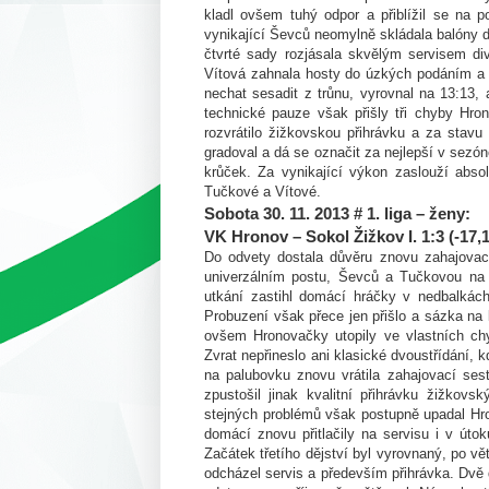
kladl ovšem tuhý odpor a přiblížil se na
vynikající Ševců neomylně skládala balóny d
čtvrté sady rozjásala skvělým servisem di
Vítová zahnala hosty do úzkých podáním a na
nechat sesadit z trůnu, vyrovnal na 13:13,
technické pauze však přišly tři chyby Hr
rozvrátilo žižkovskou přihrávku a za stav
gradoval a dá se označit za nejlepší v sezóně
krůček. Za vynikající výkon zaslouží absolu
Tučkové a Vítové.
Sobota 30. 11. 2013 # 1. liga – ženy:
VK Hronov – Sokol Žižkov I. 1:3 (-17,1
Do odvety dostala důvěru znovu zahajovac
univerzálním postu, Ševců a Tučkovou na 
utkání zastihl domácí hráčky v nedbalkách
Probuzení však přece jen přišlo a sázka na 
ovšem Hronovačky utopily ve vlastních ch
Zvrat nepřineslo ani klasické dvoustřídání,
na palubovku znovu vrátila zahajovací ses
zpustošil jinak kvalitní přihrávku žižkov
stejných problémů však postupně upadal Hron
domácí znovu přitlačily na servisu i v úto
Začátek třetího dějství byl vyrovnaný, po 
odcházel servis a především přihrávka. Dvě