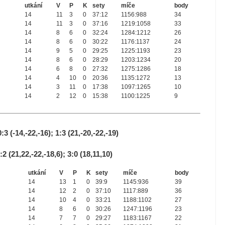
utkání
V
P
K
sety
míče
body
14
11
3
0
37:12
1156:988
34
14
11
3
0
37:16
1219:1058
33
14
8
6
0
32:24
1284:1212
26
14
8
6
0
30:22
1176:1137
24
14
9
5
0
29:25
1225:1193
23
14
8
6
0
28:29
1203:1234
20
14
6
8
0
27:32
1275:1286
18
14
4
10
0
20:36
1135:1272
13
14
3
11
0
17:38
1097:1265
10
14
2
12
0
15:38
1100:1225
9
(-14,-22,-16); 1:3 (21,-20,-22,-19)
(21,22,-22,-18,6); 3:0 (18,11,10)
utkání
V
P
K
sety
míče
body
14
13
1
0
39:9
1145:936
39
14
12
2
0
37:10
1117:889
36
14
10
4
0
33:21
1188:1102
27
14
8
6
0
30:26
1247:1196
23
14
7
7
0
29:27
1183:1167
22