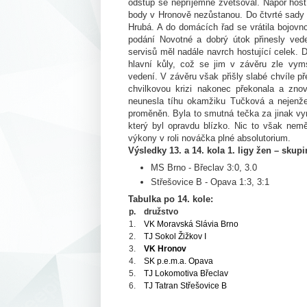
odstup se nepříjemně zvětšoval. Nápor host
body v Hronově nezůstanou. Do čtvrté sady 
Hrubá. A do domácích řad se vrátila bojovno
podání Novotné a dobrý útok přinesly vede
servisů měl nadále navrch hostující celek. 
hlavní kůly, což se jim v závěru zle vyms
vedení. V závěru však přišly slabé chvíle př
chvilkovou krizi nakonec překonala a zno
neunesla tíhu okamžiku Tučková a nejenže 
proměněn. Byla to smutná tečka za jinak vy
který byl opravdu blízko. Nic to však nem
výkony v roli nováčka plné absolutorium.
Výsledky 13. a 14. kola 1. ligy žen – skupi
MS Brno - Břeclav 3:0, 3.0
Střešovice B - Opava 1:3, 3:1
Tabulka po 14. kole:
p.
družstvo
1.
VK Moravská Slávia Brno
2.
TJ Sokol Žižkov I
3.
VK Hronov
4.
SK p.e.m.a. Opava
5.
TJ Lokomotiva Břeclav
6.
TJ Tatran Střešovice B