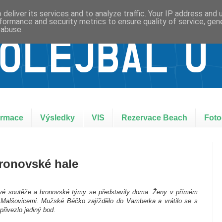
deliver its services and to analyze traffic. Your IP address and
formance and security metrics to ensure quality of service, ge
 abuse.
ormace
Výsledky
VIS
Rezervace Beach
Foto
hronovské hale
ové soutěže a hronovské týmy se představily doma. Ženy v přímém
 Malšovicemi. Mužské Béčko zajíždělo do Vamberka a vrátilo se s
řivezlo jediný bod.