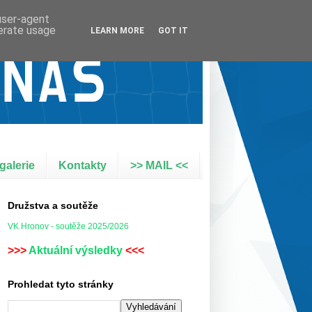
 user-agent
nerate usage
LEARN MORE
GOT IT
galerie
Kontakty
>> MAIL <<
Družstva a soutěže
VK Hronov - soutěže 2025/2026
>>>
Aktuální výsledky
<<<
Prohledat tyto stránky