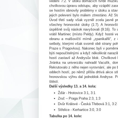
vedení 7:2. V útoku domácích tvrdil muzik
chvilkovou úpravu odstupu, aby vzápětí zas
se hostím obnovily problémy v útoku a stav
jejich polevení bylo málem ztrestáno. Až St
Úvod třetí sady však vyzněl zcela jasně pr
všechny hronovské útoky (1:7). A hronovšt
úspěšně svůj náskok navyšovali (9:16). To u
vrátil Martinec (místo Peldy). Když hosté ve
obranu a malšovičtí mírně „zpanikařili“, 
setboly, kterými však svorně obě strany poh
Praze s Pragovkou). Nakonec byli v poměrn
býti nepoučitelnými a když několikrát naraz
hostí zastavil až Andrysův blok. Chvilkové 
Jiránka na univerzálu nahradil Vaculík, dom
Rekrutovalo z něho nejen vyrovnání, ale po 
oddech hostí, po němž přišla drtivá akce st
hronovskou výhru dal jednoblok Andryse. 
štěstí.
Další výsledky 13. a 14. kola:
Žďár - Hrotovice 3:1, 3:1
Zruč – Praga Praha 2:3, 1:3
Dvůr Králové - Česká Třebová 3:1, 3:2
Střelice - Kerhartice 3:0, 3:0
Tabulka po 14. kole: