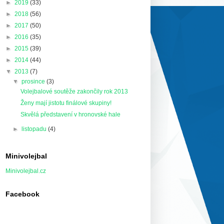
►
2019
(33)
►
2018
(56)
►
2017
(50)
►
2016
(35)
►
2015
(39)
►
2014
(44)
▼
2013
(7)
▼
prosince
(3)
Volejbalové soutěže zakončily rok 2013
Ženy mají jistotu finálové skupiny!
Skvělá představení v hronovské hale
►
listopadu
(4)
Minivolejbal
Minivolejbal.cz
Facebook