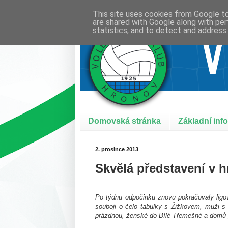
This site uses cookies from Google to 
are shared with Google along with per
statistics, and to detect and address
Domovská stránka
Základní inf
2. prosince 2013
Skvělá představení v 
Po týdnu odpočinku znovu pokračovaly lig
souboji o čelo tabulky s Žižkovem, muži s
prázdnou, ženské do Bílé Třemešné a domů p